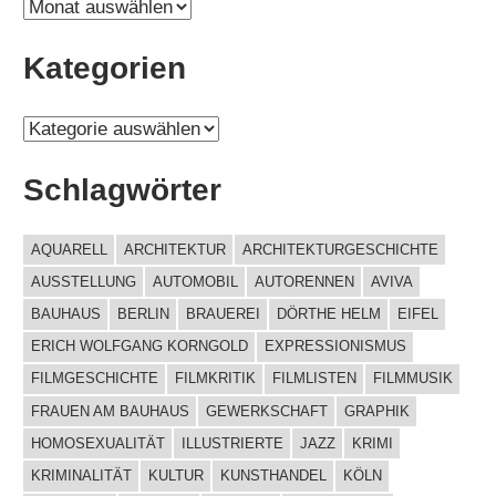
A
r
Kategorien
c
h
K
i
a
v
Schlagwörter
t
e
AQUARELL
ARCHITEKTUR
ARCHITEKTURGESCHICHTE
g
AUSSTELLUNG
AUTOMOBIL
AUTORENNEN
AVIVA
o
BAUHAUS
BERLIN
BRAUEREI
DÖRTHE HELM
EIFEL
r
ERICH WOLFGANG KORNGOLD
EXPRESSIONISMUS
i
FILMGESCHICHTE
FILMKRITIK
FILMLISTEN
FILMMUSIK
e
FRAUEN AM BAUHAUS
GEWERKSCHAFT
GRAPHIK
n
HOMOSEXUALITÄT
ILLUSTRIERTE
JAZZ
KRIMI
KRIMINALITÄT
KULTUR
KUNSTHANDEL
KÖLN