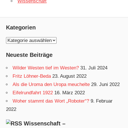
Wissenschaft
Kategorien
K
a
Neueste Beiträge
t
e
Wilder Westen tief im Westen?
31. Juli 2024
g
Fritz Löhner-Beda
23. August 2022
o
Als die Uroma den Uropa meuchelte
29. Juni 2022
r
Eifelrundfahrt 1922
16. März 2022
i
Woher stammt das Wort „Roboter“?
9. Februar
e
2022
n
Wissenschaft –