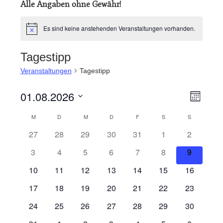
Alle Angaben ohne Gewähr!
Es sind keine anstehenden Veranstaltungen vorhanden.
Hinweis
Tagestipp
Veranstaltungen
Tagestipp
01.08.2026
Veran
Ansic
Monat
Datum
Ansic
Navig
M
MONTAG
D
DIENSTAG
M
MITTWOCH
D
DONNERSTAG
F
FREITAG
S
SAMSTAG
S
SONNTAG
Kalender
wählen.
Navig
27
28
29
30
31
1
2
von
3
4
5
6
7
8
9
Veranstaltungen
10
11
12
13
14
15
16
17
18
19
20
21
22
23
24
25
26
27
28
29
30