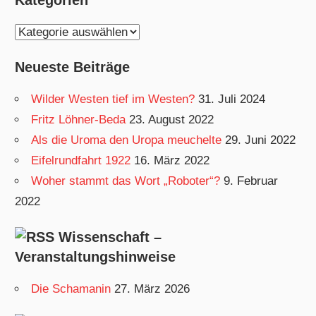
Kategorien
K
a
Neueste Beiträge
t
e
Wilder Westen tief im Westen?
31. Juli 2024
g
Fritz Löhner-Beda
23. August 2022
o
Als die Uroma den Uropa meuchelte
29. Juni 2022
r
Eifelrundfahrt 1922
16. März 2022
i
Woher stammt das Wort „Roboter“?
9. Februar
e
2022
n
Wissenschaft –
Veranstaltungshinweise
Die Schamanin
27. März 2026