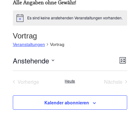
Alle Angaben ohne Gewähr!
Es sind keine anstehenden Veranstaltungen vorhanden.
Hinweis
Vortrag
Veranstaltungen
Vortrag
Anstehende
Veran
Ansic
Liste
Datum
Ansic
Navig
wählen.
Navig
Vorherige
Heute
Nächste
Veranstaltungen
Veranstaltu
Kalender abonnieren