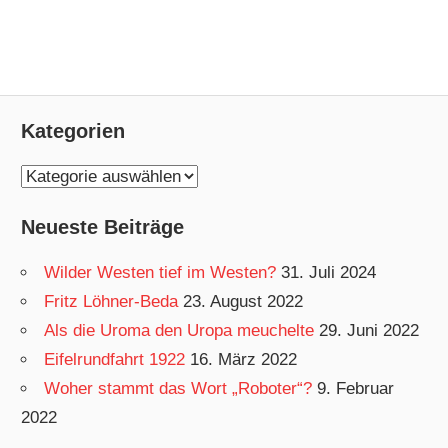
Kategorien
K
a
Neueste Beiträge
t
e
Wilder Westen tief im Westen?
31. Juli 2024
g
Fritz Löhner-Beda
23. August 2022
o
Als die Uroma den Uropa meuchelte
29. Juni 2022
r
Eifelrundfahrt 1922
16. März 2022
i
Woher stammt das Wort „Roboter“?
9. Februar
e
2022
n