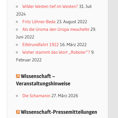
e
Wilder Westen tief im Westen?
31. Juli
g
2024
o
Fritz Löhner-Beda
23. August 2022
r
Als die Uroma den Uropa meuchelte
29.
i
Juni 2022
e
Eifelrundfahrt 1922
16. März 2022
n
Woher stammt das Wort „Roboter“?
9.
Februar 2022
Wissenschaft –
Veranstaltungshinweise
Die Schamanin
27. März 2026
Wissenschaft-Pressemitteilungen