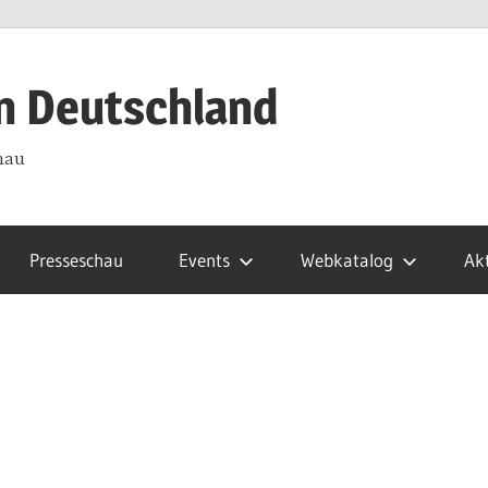
in Deutschland
hau
Presseschau
Events
Webkatalog
Akt