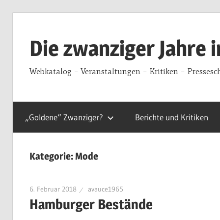
Zum
Inhalt
Die zwanziger Jahre 
springen
Webkatalog – Veranstaltungen – Kritiken – Pressesc
„Goldene“ Zwanziger?
Berichte und Kritiken
Kategorie:
Mode
6. Februar 2018
avauce1965
Hamburger Bestände