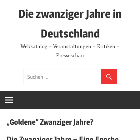
Zum
Die zwanziger Jahre in
Inhalt
springen
Deutschland
Webkatalog – Veranstaltungen – Kritiken –
Presseschau
„Goldene“ Zwanziger Jahre?
Die Zwanziger Jahre – Eine Epoche