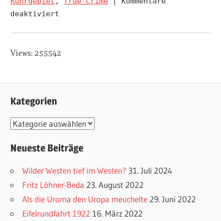
Ruhrgebiet
,
True Crime
|
Kommentare
deaktiviert
für
Wilder
Westen
Views: 255542
tief
im
Westen?
Kategorien
K
a
Neueste Beiträge
t
e
Wilder Westen tief im Westen?
31. Juli 2024
g
Fritz Löhner-Beda
23. August 2022
o
Als die Uroma den Uropa meuchelte
29. Juni 2022
r
Eifelrundfahrt 1922
16. März 2022