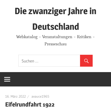
Zum
Die zwanziger Jahre in
Inhalt
springen
Deutschland
Webkatalog – Veranstaltungen – Kritiken –
Presseschau
16. März 2022
avauce1965
Eifelrundfahrt 1922