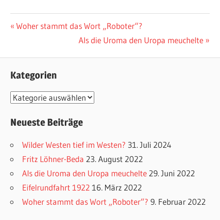
Vorheriger
Woher stammt das Wort „Roboter“?
Beitragsnavigation
Beitrag:
Nächster
Als die Uroma den Uropa meuchelte
Beitrag:
Kategorien
K
a
Neueste Beiträge
t
e
Wilder Westen tief im Westen?
31. Juli 2024
g
Fritz Löhner-Beda
23. August 2022
o
Als die Uroma den Uropa meuchelte
29. Juni 2022
r
Eifelrundfahrt 1922
16. März 2022
i
Woher stammt das Wort „Roboter“?
9. Februar 2022
e