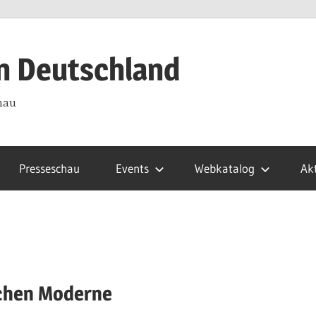
in Deutschland
hau
Presseschau
Events
Webkatalog
Akt
ischen Moderne