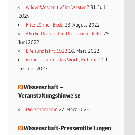
e
Wilder Westen tief im Westen?
31. Juli
g
2024
o
Fritz Löhner-Beda
23. August 2022
r
Als die Uroma den Uropa meuchelte
29.
i
Juni 2022
e
Eifelrundfahrt 1922
16. März 2022
n
Woher stammt das Wort „Roboter“?
9.
Februar 2022
Wissenschaft –
Veranstaltungshinweise
Die Schamanin
27. März 2026
Wissenschaft-Pressemitteilungen