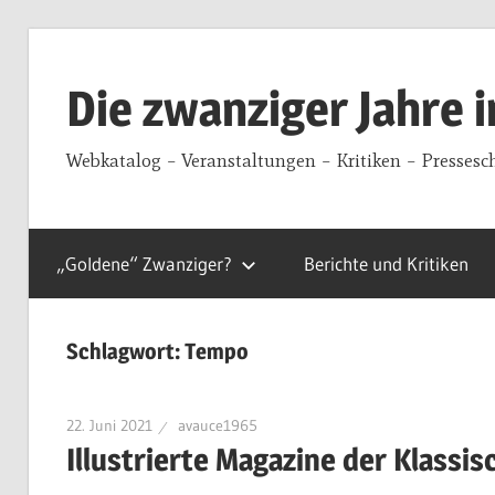
Zum
Inhalt
Die zwanziger Jahre 
springen
Webkatalog – Veranstaltungen – Kritiken – Pressesc
„Goldene“ Zwanziger?
Berichte und Kritiken
Schlagwort:
Tempo
22. Juni 2021
avauce1965
Illustrierte Magazine der Klass