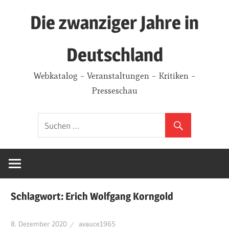
Zum
Die zwanziger Jahre in
Inhalt
springen
Deutschland
Webkatalog – Veranstaltungen – Kritiken –
Presseschau
Schlagwort:
Erich Wolfgang Korngold
8. Dezember 2020
avauce1965