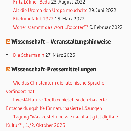
Fritz Löhner-Beda
23. August 2022
o
Als die Uroma den Uropa meuchelte
29. Juni 2022
r
Eifelrundfahrt 1922
16. März 2022
i
Woher stammt das Wort „Roboter“?
9. Februar 2022
e
Wissenschaft – Veranstaltungshinweise
n
Die Schamanin
27. März 2026
Wissenschaft-Pressemitteilungen
Wie das Christentum die lateinische Sprache
verändert hat
Invest4Nature-Toolbox bietet evidenzbasierte
Entscheidungshilfe für naturbasierte Lösungen
Tagung "Was kostet und wie nachhaltig ist digitale
Kultur?", 1./2. Oktober 2026