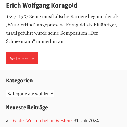
Erich Wolfgang Korngold
1897-1957 Seine musikalische Karriere begann der als
„Wunderkind“ angepriesene Korngold als Elfjähriger,
uraufgeführt wurde seine Komposition „Der
Schneemann“ immerhin an
Weiterlesen
Kategorien
K
a
Neueste Beiträge
t
e
Wilder Westen tief im Westen?
31. Juli 2024
g