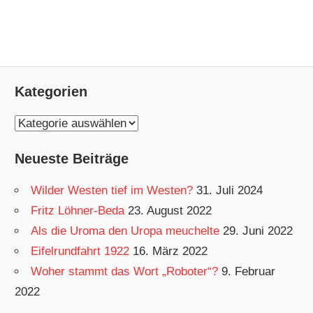
Kategorien
K
a
Neueste Beiträge
t
e
Wilder Westen tief im Westen?
31. Juli 2024
g
Fritz Löhner-Beda
23. August 2022
o
Als die Uroma den Uropa meuchelte
29. Juni 2022
r
Eifelrundfahrt 1922
16. März 2022
i
Woher stammt das Wort „Roboter“?
9. Februar
e
2022
n