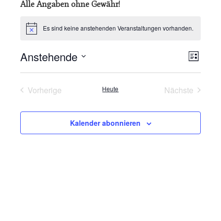
Alle Angaben ohne Gewähr!
Es sind keine anstehenden Veranstaltungen vorhanden.
Hinweis
Anstehende
Veran
Ansic
Liste
Datum
Ansic
Navig
wählen.
Navig
Vorherige
Heute
Nächste
Veranstaltungen
Veranstaltu
Kalender abonnieren