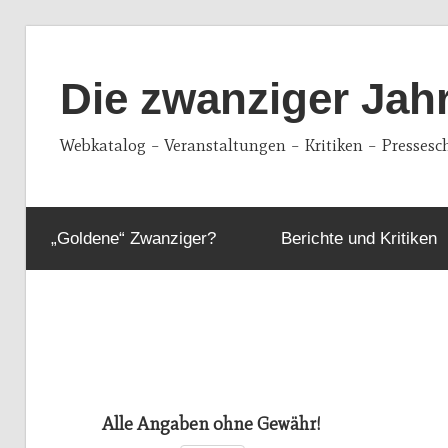
Zum
Inhalt
Die zwanziger Jah
springen
Webkatalog – Veranstaltungen – Kritiken – Pressesc
„Goldene“ Zwanziger?
Berichte und Kritiken
Alle Angaben ohne Gewähr!