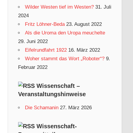
e
taltung
ten-
Wilder Westen tief im Westen?
31. Juli
g
ten-
tion
2024
o
tion
Fritz Löhner-Beda
23. August 2022
r
Als die Uroma den Uropa meuchelte
i
29. Juni 2022
e
Eifelrundfahrt 1922
16. März 2022
n
Woher stammt das Wort „Roboter“?
9.
Februar 2022
Wissenschaft –
Veranstaltungshinweise
Die Schamanin
27. März 2026
Wissenschaft-