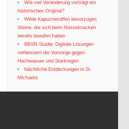
Wie viel Veränderung verträgt ein
historisches Original?
Wilde Kapuzineraffen bevorzugen
Steine, die sich beim Nüsseknacken
bereits bewährt haben
BBSR-Studie: Digitale Lösungen
verbessern die Vorsorge gegen
Hochwasser und Starkregen
Nächtliche Entdeckungen in St.
Michaelis