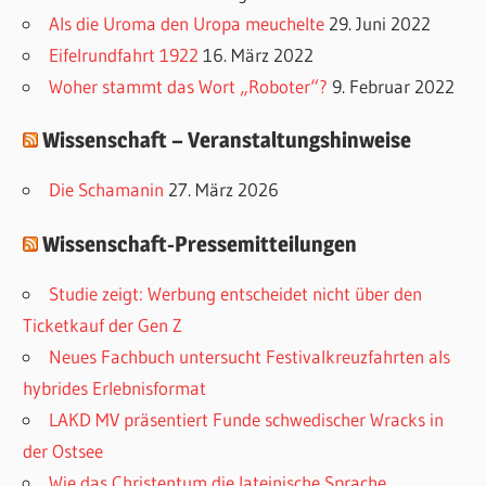
o
Als die Uroma den Uropa meuchelte
29. Juni 2022
r
Eifelrundfahrt 1922
16. März 2022
i
Woher stammt das Wort „Roboter“?
9. Februar 2022
e
Wissenschaft – Veranstaltungshinweise
n
Die Schamanin
27. März 2026
Wissenschaft-Pressemitteilungen
Studie zeigt: Werbung entscheidet nicht über den
Ticketkauf der Gen Z
Neues Fachbuch untersucht Festivalkreuzfahrten als
hybrides Erlebnisformat
LAKD MV präsentiert Funde schwedischer Wracks in
der Ostsee
Wie das Christentum die lateinische Sprache