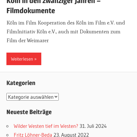
Köln in den zwanziger Jahren –
Filmdokumente
Köln im Film Kooperation des Köln im Film e.V. und
FilmInitiativ Köln e.V., auch mit Dokumenten zum
Film der Weimarer
Weiterlesen
Kategorien
K
a
Neueste Beiträge
t
e
Wilder Westen tief im Westen?
31. Juli 2024
g
Fritz Löhner-Beda
23. August 2022