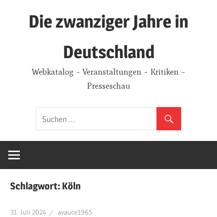
Zum
Die zwanziger Jahre in
Inhalt
springen
Deutschland
Webkatalog – Veranstaltungen – Kritiken –
Presseschau
Schlagwort:
Köln
31. Juli 2024
avauce1965