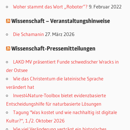
i
Woher stammt das Wort „Roboter“?
9. Februar 2022
e
Wissenschaft – Veranstaltungshinweise
n
Die Schamanin
27. März 2026
Wissenschaft-Pressemitteilungen
LAKD MV präsentiert Funde schwedischer Wracks in
der Ostsee
Wie das Christentum die lateinische Sprache
verändert hat
Invest4Nature-Toolbox bietet evidenzbasierte
Entscheidungshilfe für naturbasierte Lösungen
Tagung "Was kostet und wie nachhaltig ist digitale
Kultur?", 1./2. Oktober 2026
Wie viel Veränderung verträgt ein historisches