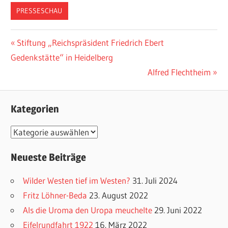
PRESSESCHAU
Vorheriger
Stiftung „Reichspräsident Friedrich Ebert
Beitragsnavigation
Gedenkstätte“ in Heidelberg
Beitrag:
Nächster
Alfred Flechtheim
Beitrag:
Kategorien
K
a
Neueste Beiträge
t
e
Wilder Westen tief im Westen?
31. Juli 2024
g
Fritz Löhner-Beda
23. August 2022
o
Als die Uroma den Uropa meuchelte
29. Juni 2022
r
Eifelrundfahrt 1922
16. März 2022