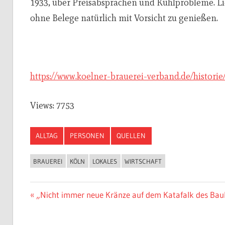
1933, über Preisabsprachen und Kühlprobleme. Lies
ohne Belege natürlich mit Vorsicht zu genießen.
https://www.koelner-brauerei-verband.de/historie
Views: 7753
ALLTAG
PERSONEN
QUELLEN
BRAUEREI
KÖLN
LOKALES
WIRTSCHAFT
Vorheriger
„Nicht immer neue Kränze auf dem Katafalk des Bau
Beitragsnavigation
Beitrag: