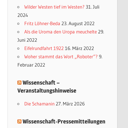
e
Wilder Westen tief im Westen?
31. Juli
g
2024
o
Fritz Löhner-Beda
23. August 2022
r
Als die Uroma den Uropa meuchelte
29.
i
Juni 2022
e
Eifelrundfahrt 1922
16. März 2022
n
Woher stammt das Wort „Roboter“?
9.
Februar 2022
Wissenschaft –
Veranstaltungshinweise
Die Schamanin
27. März 2026
Wissenschaft-Pressemitteilungen