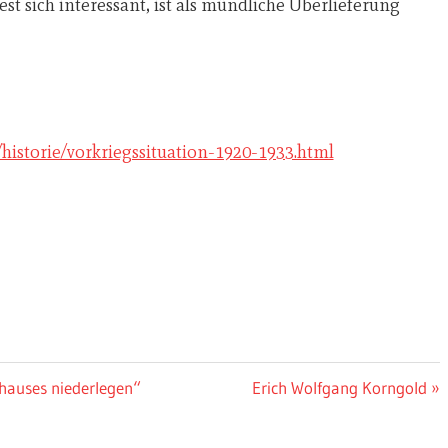
t sich interessant, ist als mündliche Überlieferung
/historie/vorkriegssituation-1920-1933.html
hauses niederlegen“
Nächster
Erich Wolfgang Korngold
Beitrag: