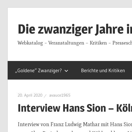
Zum
Inhalt
Die zwanziger Jahre 
springen
Webkatalog – Veranstaltungen – Kritiken – Pressesc
„Goldene“ Zwanziger?
Berichte und Kritiken
20. April 2020
avauce1965
Interview Hans Sion – Köl
Interview von Franz Ludwig Mathar mit Hans Sion 