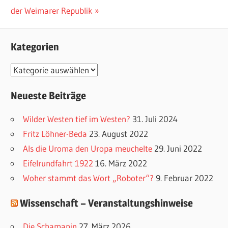
Beitrag:
der Weimarer Republik
Kategorien
K
a
Neueste Beiträge
t
e
Wilder Westen tief im Westen?
31. Juli 2024
g
Fritz Löhner-Beda
23. August 2022
o
Als die Uroma den Uropa meuchelte
29. Juni 2022
r
Eifelrundfahrt 1922
16. März 2022
i
Woher stammt das Wort „Roboter“?
9. Februar 2022
e
Wissenschaft – Veranstaltungshinweise
n
Die Schamanin
27. März 2026