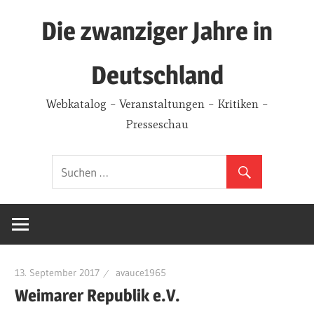
Zum
Die zwanziger Jahre in
Inhalt
springen
Deutschland
Webkatalog – Veranstaltungen – Kritiken –
Presseschau
13. September 2017
avauce1965
Weimarer Republik e.V.