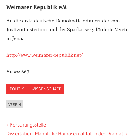
Weimarer Republik e.V.
An die erste deutsche Demokratie erinnert der vom
Justizministerium und der Sparkasse geförderte Verein
in Jena.
http://www.weimarer-republik.net/
Views: 667
POLITIK
WISSENSCHAFT
VEREIN
Vorheriger
Forschungsstelle
Beitragsnavigation
Nächster
Dissertation: Männliche Homosexualität in der Dramatik
Beitrag: