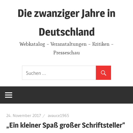
Zum
Die zwanziger Jahre in
Inhalt
springen
Deutschland
Webkatalog – Veranstaltungen – Kritiken –
Presseschau
24. November 2017
avauce1965
„Ein kleiner Spaß großer Schriftsteller“