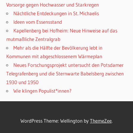
Vorsorge gegen Hochwasser und Starkregen
Nächtliche Entdeckungen in St. Michaelis
Ideen vom Essensstand
Kapellenberg bei Hofheim: Neue Hinweise auf das
mutmaßliche Zentralgrab
Mehr als die Hälfte der Bevölkerung lebt in
Kommunen mit abgeschlossenem Wärmeplan
Neues Forschungsprojekt untersucht den Potsdamer
Telegrafenberg und die Sternwarte Babelsberg zwischen
1930 und 1950
Wie klingen Populist*innen?
WordPress Theme: Wellington by
ThemeZee
.