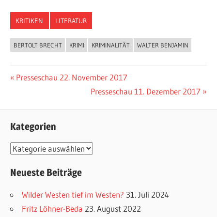
KRITIKEN
LITERATUR
BERTOLT BRECHT
KRIMI
KRIMINALITÄT
WALTER BENJAMIN
Vorheriger
Presseschau 22. November 2017
Beitragsnavigation
Beitrag:
Nächster
Presseschau 11. Dezember 2017
Beitrag:
Kategorien
K
a
Neueste Beiträge
t
e
Wilder Westen tief im Westen?
31. Juli 2024
g
Fritz Löhner-Beda
23. August 2022