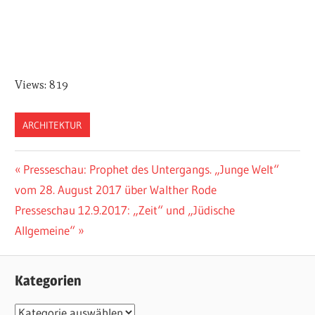
Views: 819
ARCHITEKTUR
Vorheriger
Presseschau: Prophet des Untergangs. „Junge Welt“
Beitragsnavigation
vom 28. August 2017 über Walther Rode
Beitrag:
Nächster
Presseschau 12.9.2017: „Zeit“ und „Jüdische
Beitrag:
Allgemeine“
Kategorien
K