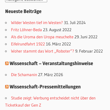
a
Neueste Beiträge
t
e
Wilder Westen tief im Westen?
31. Juli 2024
g
Fritz Löhner-Beda
23. August 2022
o
Als die Uroma den Uropa meuchelte
29. Juni 2022
r
Eifelrundfahrt 1922
16. März 2022
i
Woher stammt das Wort „Roboter“?
9. Februar 2022
e
Wissenschaft – Veranstaltungshinweise
n
Die Schamanin
27. März 2026
Wissenschaft-Pressemitteilungen
Studie zeigt: Werbung entscheidet nicht über den
Ticketkauf der Gen Z