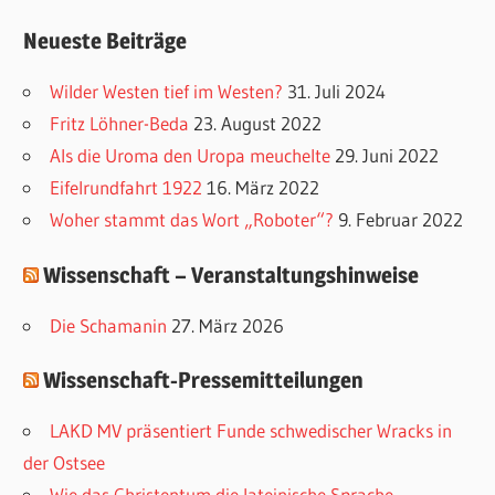
a
Neueste Beiträge
t
e
Wilder Westen tief im Westen?
31. Juli 2024
g
Fritz Löhner-Beda
23. August 2022
o
Als die Uroma den Uropa meuchelte
29. Juni 2022
r
Eifelrundfahrt 1922
16. März 2022
i
Woher stammt das Wort „Roboter“?
9. Februar 2022
e
Wissenschaft – Veranstaltungshinweise
n
Die Schamanin
27. März 2026
Wissenschaft-Pressemitteilungen
LAKD MV präsentiert Funde schwedischer Wracks in
der Ostsee
Wie das Christentum die lateinische Sprache