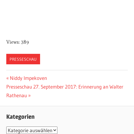
Views: 389
PRESSESCHAU
Vorheriger
Niddy Impekoven
Beitragsnavigation
Nächster
Presseschau 27. September 2017: Erinnerung an Walter
Beitrag:
Beitrag:
Rathenau
Kategorien
K