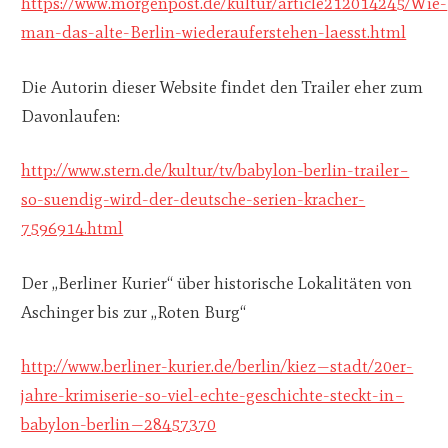
https://www.morgenpost.de/kultur/article212014245/Wie-
man-das-alte-Berlin-wiederauferstehen-laesst.html
Die Autorin dieser Website findet den Trailer eher zum
Davonlaufen:
http://www.stern.de/kultur/tv/babylon-berlin-trailer–
so-suendig-wird-der-deutsche-serien-kracher-
7596914.html
Der „Berliner Kurier“ über historische Lokalitäten von
Aschinger bis zur „Roten Burg“
http://www.berliner-kurier.de/berlin/kiez—stadt/20er-
jahre-krimiserie-so-viel-echte-geschichte-steckt-in–
babylon-berlin—28457370