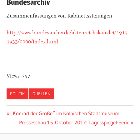
Bundesarchiv
Zusammenfassungen von Kabinettssitzungen
http://www.bundesarchiv.de/aktenreichskanzlei/1919-
1933/0000/index.html
Views: 747
POLITIK
QUELLEN
Vorheriger
„Konrad der Große“ im Kölnischen Stadtmuseum
Beitragsnavigation
Beitrag:
Nächster
Presseschau 15. Oktober 2017: Tagesspiegel-Serie
Beitrag: