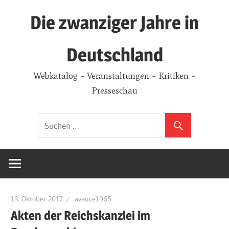
Zum
Die zwanziger Jahre in
Inhalt
springen
Deutschland
Webkatalog – Veranstaltungen – Kritiken –
Presseschau
13. Oktober 2017
avauce1965
Akten der Reichskanzlei im