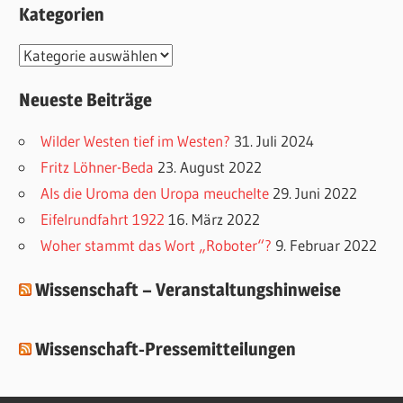
Kategorien
K
a
Neueste Beiträge
t
e
Wilder Westen tief im Westen?
31. Juli 2024
g
Fritz Löhner-Beda
23. August 2022
o
Als die Uroma den Uropa meuchelte
29. Juni 2022
r
Eifelrundfahrt 1922
16. März 2022
i
Woher stammt das Wort „Roboter“?
9. Februar 2022
e
Wissenschaft – Veranstaltungshinweise
n
Wissenschaft-Pressemitteilungen