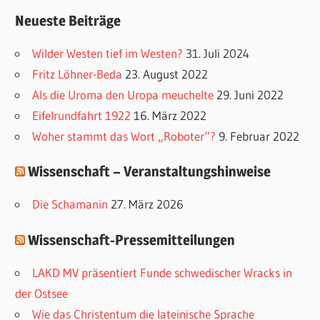
a
Neueste Beiträge
t
e
Wilder Westen tief im Westen?
31. Juli 2024
g
Fritz Löhner-Beda
23. August 2022
o
Als die Uroma den Uropa meuchelte
29. Juni 2022
r
Eifelrundfahrt 1922
16. März 2022
i
Woher stammt das Wort „Roboter“?
9. Februar 2022
e
Wissenschaft – Veranstaltungshinweise
n
Die Schamanin
27. März 2026
Wissenschaft-Pressemitteilungen
LAKD MV präsentiert Funde schwedischer Wracks in
der Ostsee
Wie das Christentum die lateinische Sprache