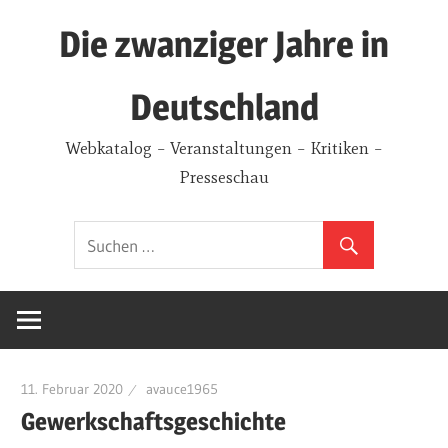
Zum
Die zwanziger Jahre in
Inhalt
springen
Deutschland
Webkatalog – Veranstaltungen – Kritiken –
Presseschau
11. Februar 2020
avauce1965
Gewerkschaftsgeschichte