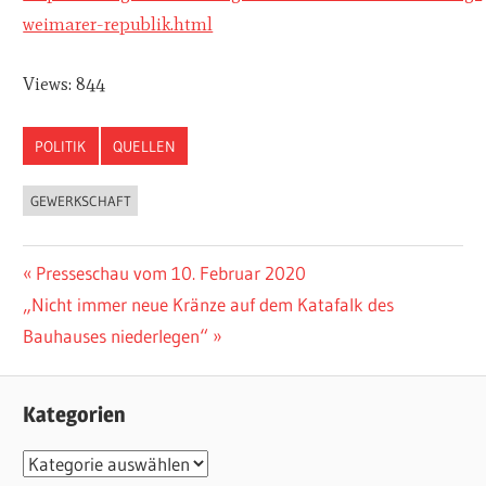
weimarer-republik.html
Views: 844
POLITIK
QUELLEN
GEWERKSCHAFT
Vorheriger
Presseschau vom 10. Februar 2020
Beitragsnavigation
Nächster
„Nicht immer neue Kränze auf dem Katafalk des
Beitrag:
Beitrag:
Bauhauses niederlegen“
Kategorien
K