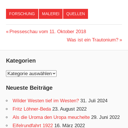
FORSCHUNG
MALEREI
QUELLEN
Vorheriger
Presseschau vom 11. Oktober 2018
Beitragsnavigation
Beitrag:
Nächster
Was ist ein Trautonium?
Beitrag:
Kategorien
K
a
Neueste Beiträge
t
e
Wilder Westen tief im Westen?
31. Juli 2024
g
Fritz Löhner-Beda
23. August 2022
o
Als die Uroma den Uropa meuchelte
29. Juni 2022
r
Eifelrundfahrt 1922
16. März 2022