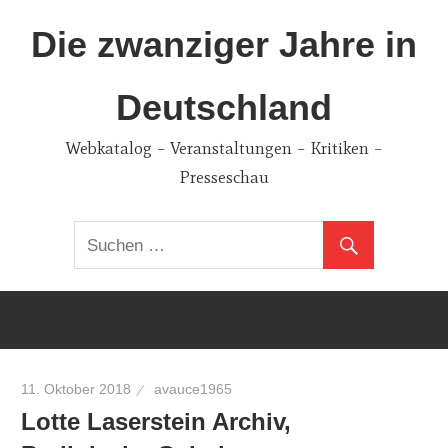
Zum
Die zwanziger Jahre in
Inhalt
springen
Deutschland
Webkatalog – Veranstaltungen – Kritiken –
Presseschau
11. Oktober 2018
avauce1965
Lotte Laserstein Archiv,