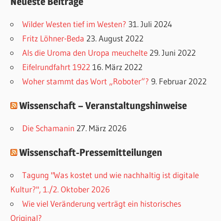
Neueste Beiträge
t
e
Wilder Westen tief im Westen?
31. Juli 2024
g
Fritz Löhner-Beda
23. August 2022
o
Als die Uroma den Uropa meuchelte
29. Juni 2022
r
Eifelrundfahrt 1922
16. März 2022
i
Woher stammt das Wort „Roboter“?
9. Februar 2022
e
Wissenschaft – Veranstaltungshinweise
n
Die Schamanin
27. März 2026
Wissenschaft-Pressemitteilungen
Tagung "Was kostet und wie nachhaltig ist digitale
Kultur?", 1./2. Oktober 2026
Wie viel Veränderung verträgt ein historisches
Original?