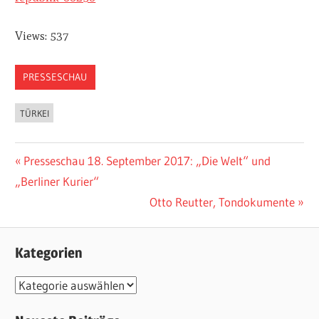
Views: 537
PRESSESCHAU
TÜRKEI
Vorheriger
Presseschau 18. September 2017: „Die Welt“ und
Beitragsnavigation
„Berliner Kurier“
Beitrag:
Nächster
Otto Reutter, Tondokumente
Beitrag:
Kategorien
K
a