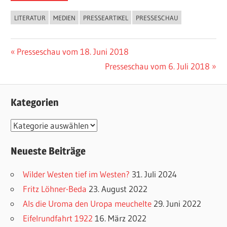
LITERATUR
MEDIEN
PRESSEARTIKEL
PRESSESCHAU
Vorheriger
Presseschau vom 18. Juni 2018
Beitragsnavigation
Beitrag:
Nächster
Presseschau vom 6. Juli 2018
Beitrag:
Kategorien
K
a
Neueste Beiträge
t
e
Wilder Westen tief im Westen?
31. Juli 2024
g
Fritz Löhner-Beda
23. August 2022
o
Als die Uroma den Uropa meuchelte
29. Juni 2022
r
Eifelrundfahrt 1922
16. März 2022