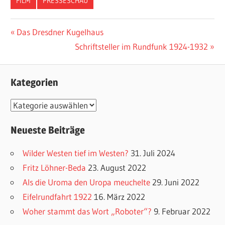
FILM
PRESSESCHAU
Vorheriger
Das Dresdner Kugelhaus
Beitragsnavigation
Beitrag:
Nächster
Schriftsteller im Rundfunk 1924-1932
Beitrag:
Kategorien
K
a
Neueste Beiträge
t
e
Wilder Westen tief im Westen?
31. Juli 2024
g
Fritz Löhner-Beda
23. August 2022
o
Als die Uroma den Uropa meuchelte
29. Juni 2022
r
Eifelrundfahrt 1922
16. März 2022
i
Woher stammt das Wort „Roboter“?
9. Februar 2022
e