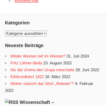
Wissenschaft
Kategorien
K
a
Neueste Beiträge
t
e
Wilder Westen tief im Westen?
31. Juli 2024
g
Fritz Löhner-Beda
23. August 2022
o
Als die Uroma den Uropa meuchelte
29. Juni 2022
r
Eifelrundfahrt 1922
16. März 2022
i
Woher stammt das Wort „Roboter“?
9. Februar
e
2022
n
Wissenschaft –