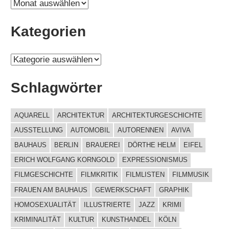
A
r
Kategorien
c
h
K
i
a
v
Schlagwörter
t
e
AQUARELL
ARCHITEKTUR
ARCHITEKTURGESCHICHTE
g
AUSSTELLUNG
AUTOMOBIL
AUTORENNEN
AVIVA
o
BAUHAUS
BERLIN
BRAUEREI
DÖRTHE HELM
EIFEL
r
ERICH WOLFGANG KORNGOLD
EXPRESSIONISMUS
i
FILMGESCHICHTE
FILMKRITIK
FILMLISTEN
FILMMUSIK
e
FRAUEN AM BAUHAUS
GEWERKSCHAFT
GRAPHIK
n
HOMOSEXUALITÄT
ILLUSTRIERTE
JAZZ
KRIMI
KRIMINALITÄT
KULTUR
KUNSTHANDEL
KÖLN