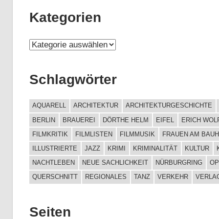
c
Kategorien
h
i
K
v
a
t
Schlagwörter
e
g
AQUARELL
ARCHITEKTUR
ARCHITEKTURGESCHICHTE
o
BERLIN
BRAUEREI
DÖRTHE HELM
EIFEL
ERICH WOL
FILMKRITIK
FILMLISTEN
FILMMUSIK
FRAUEN AM BAU
r
ILLUSTRIERTE
JAZZ
KRIMI
KRIMINALITÄT
KULTUR
i
NACHTLEBEN
NEUE SACHLICHKEIT
NÜRBURGRING
OP
e
QUERSCHNITT
REGIONALES
TANZ
VERKEHR
VERLA
n
Seiten