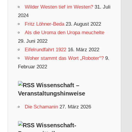
e
Wilder Westen tief im Westen?
31. Juli
g
2024
o
Fritz Löhner-Beda
23. August 2022
r
Als die Uroma den Uropa meuchelte
i
29. Juni 2022
e
Eifelrundfahrt 1922
16. März 2022
n
Woher stammt das Wort „Roboter“?
9.
Februar 2022
Wissenschaft –
Veranstaltungshinweise
Die Schamanin
27. März 2026
Wissenschaft-