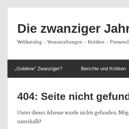
Zum
Inhalt
Die zwanziger Jah
springen
Webkatalog – Veranstaltungen – Kritiken – Pressesc
„Goldene“ Zwanziger?
Berichte und Kritiken
404: Seite nicht gefun
Unter dieser Adresse wurde nichts gefunden. Mögli
unterhalb?